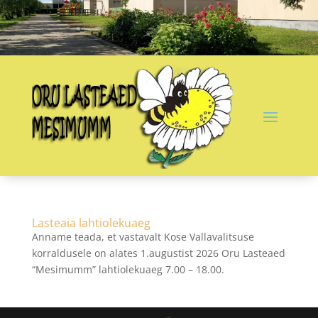
Lasteaia lahtiolekuaeg
Anname teada, et vastavalt Kose Vallavalitsuse
korraldusele on alates 1.augustist 2026 Oru Lasteaed
“Mesimumm” lahtiolekuaeg 7.00 – 18.00.