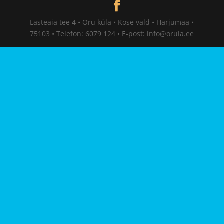
Lasteaia tee 4 • Oru küla • Kose vald • Harjumaa •
75103 • Telefon: 6079 124 • E-post: info@orula.ee